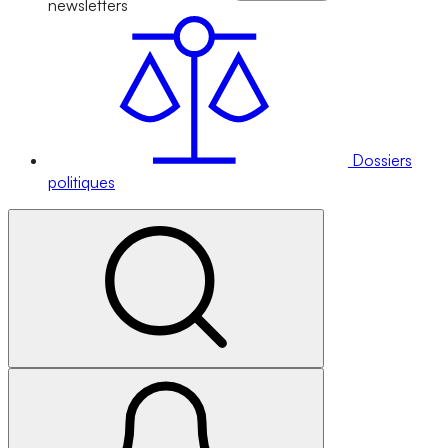
newsletters
Dossiers
politiques