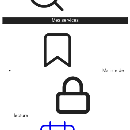
Mes services
Ma liste de
lecture