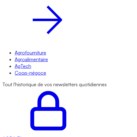
Agrofourniture
Agroalimentaire
AgTech
Coop-négoce
Tout l'historique de vos newsletters quotidiennes