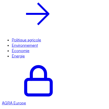
Politique agricole
Environnement
Économie
Énergie
AGRA
Europe