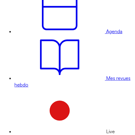
Agenda
Mes revues
hebdo
Live