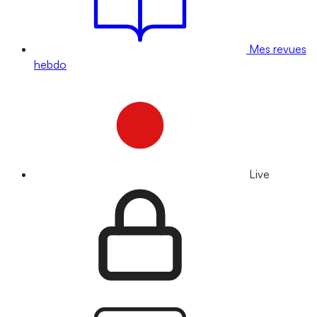
Mes revues
hebdo
Live