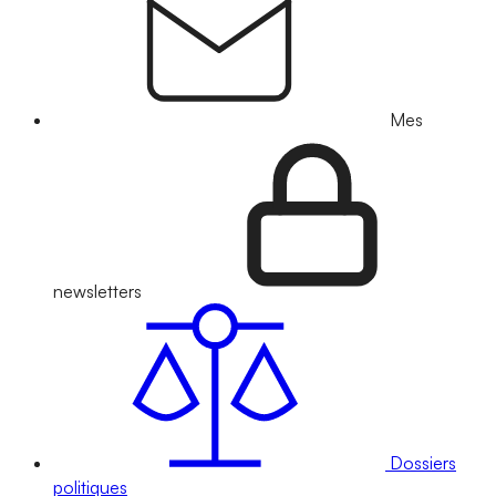
Mes
newsletters
Dossiers
politiques