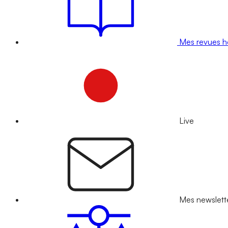
Mes revues 
Live
Mes newslett