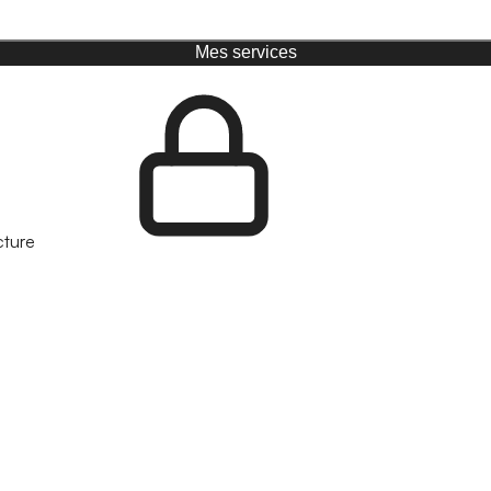
Mes services
cture