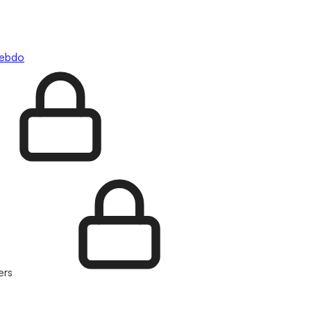
hebdo
ers