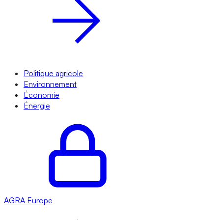
Politique agricole
Environnement
Économie
Énergie
AGRA
Europe