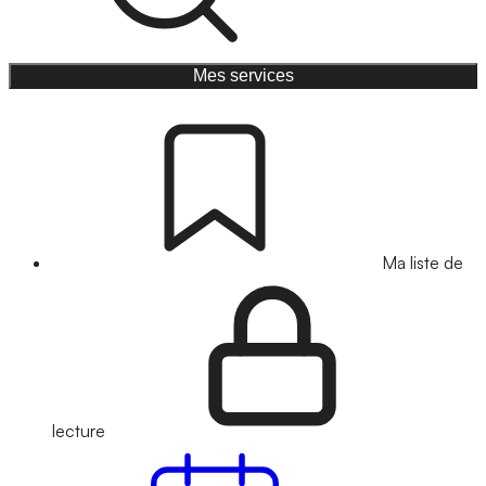
Mes services
Ma liste de
lecture