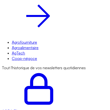
Agrofourniture
Agroalimentaire
AgTech
Coop-négoce
Tout l'historique de vos newsletters quotidiennes