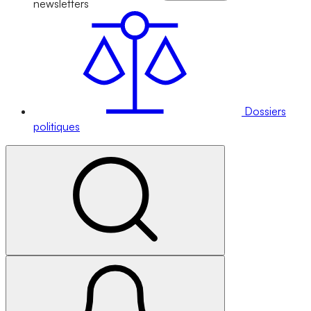
newsletters
Dossiers
politiques