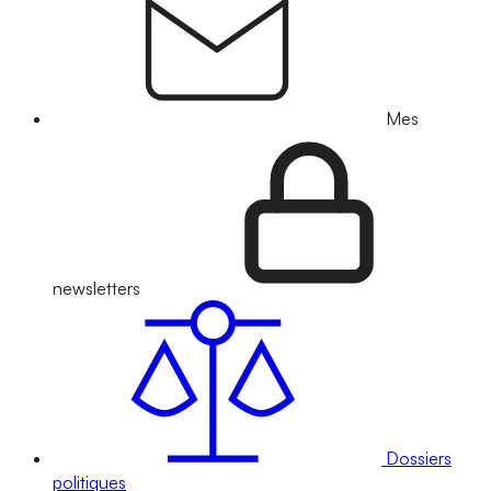
Mes
newsletters
Dossiers
politiques