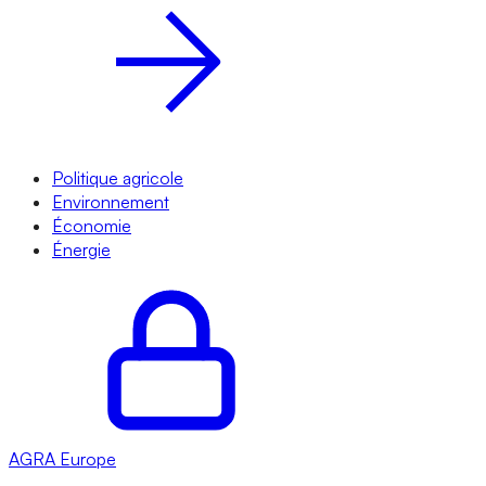
Politique agricole
Environnement
Économie
Énergie
AGRA
Europe