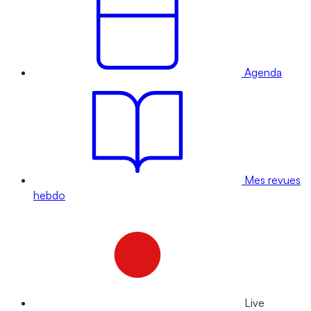
Agenda
Mes revues
hebdo
Live