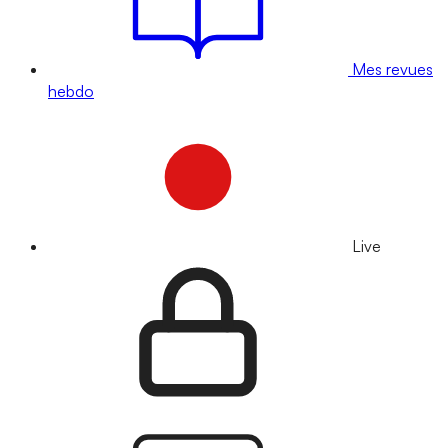
Mes revues
hebdo
Live