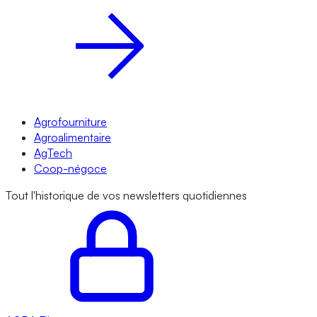
Agrofourniture
Agroalimentaire
AgTech
Coop-négoce
Tout l'historique de vos newsletters quotidiennes