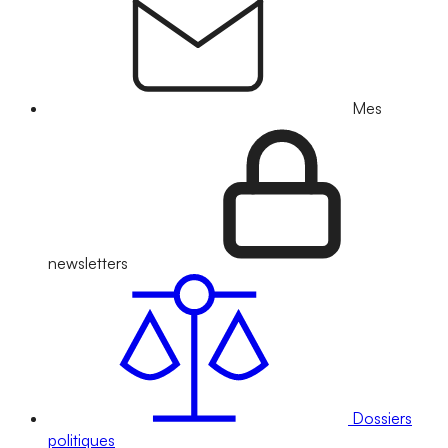
Mes
newsletters
Dossiers
politiques