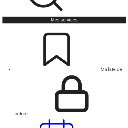
Mes services
Ma liste de
lecture