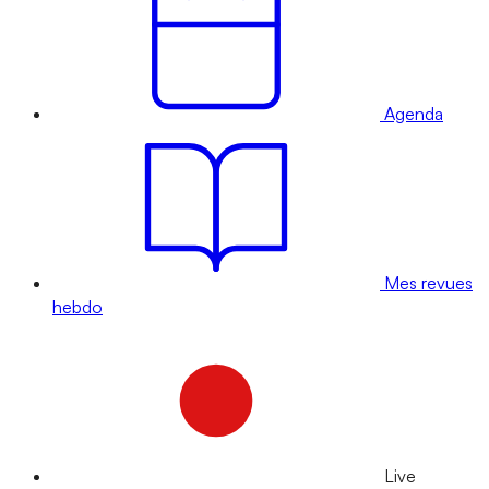
Agenda
Mes revues
hebdo
Live