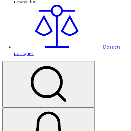
newsletters
Dossiers
politiques