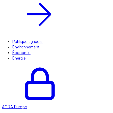
Politique agricole
Environnement
Économie
Énergie
AGRA
Europe