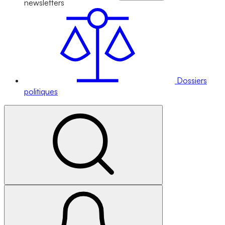
newsletters
Dossiers
politiques