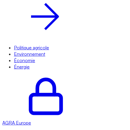
Politique agricole
Environnement
Économie
Énergie
AGRA
Europe