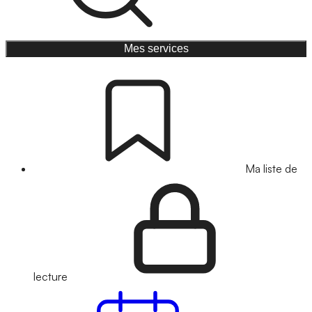
Mes services
Ma liste de
lecture