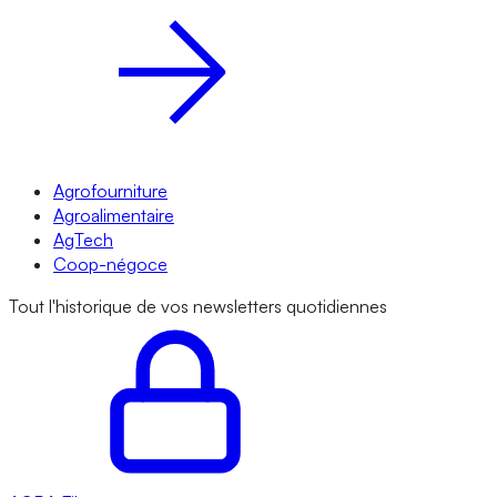
Agrofourniture
Agroalimentaire
AgTech
Coop-négoce
Tout l'historique de vos newsletters quotidiennes