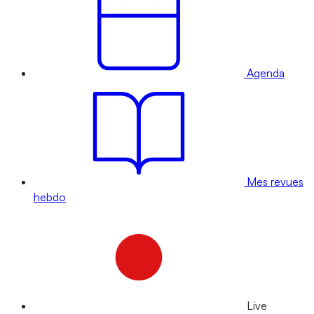
Agenda
Mes revues
hebdo
Live