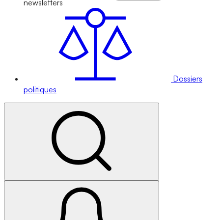
newsletters
Dossiers
politiques