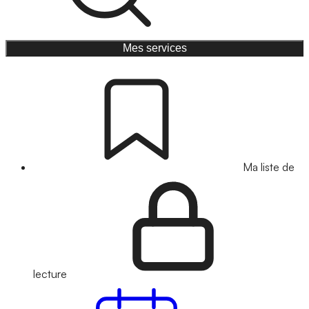
Mes services
Ma liste de
lecture