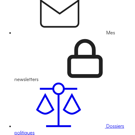
Mes
newsletters
Dossiers
politiques