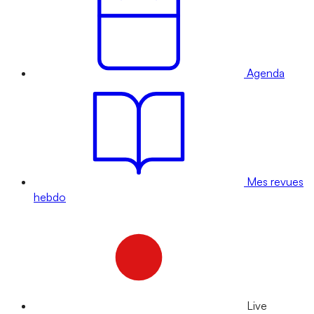
Agenda
Mes revues
hebdo
Live