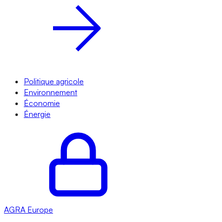
Politique agricole
Environnement
Économie
Énergie
AGRA
Europe