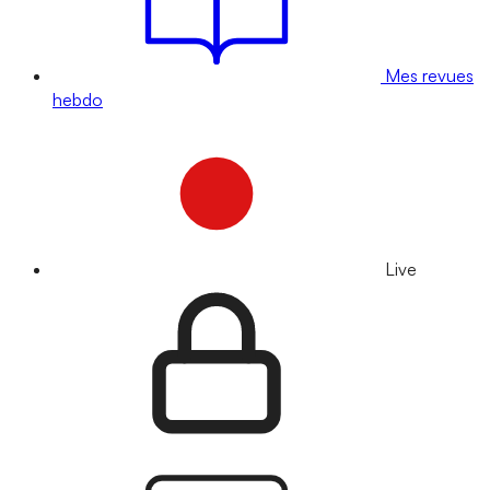
Mes revues
hebdo
Live