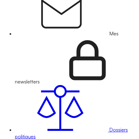
Mes
newsletters
Dossiers
politiques