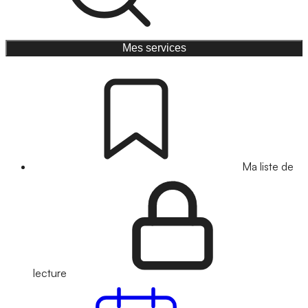
Mes services
Ma liste de
lecture