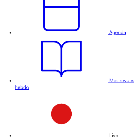
Agenda
Mes revues
hebdo
Live