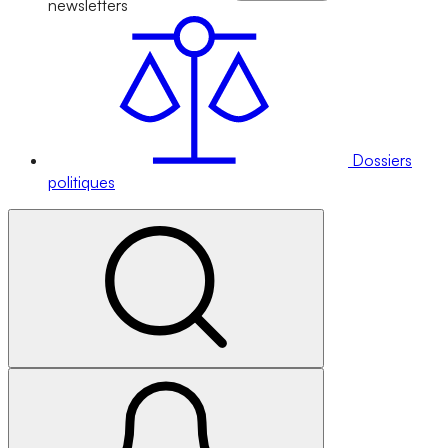
newsletters
Dossiers
politiques