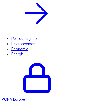
Politique agricole
Environnement
Économie
Énergie
AGRA
Europe