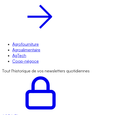
Agrofourniture
Agroalimentaire
AgTech
Coop-négoce
Tout l'historique de vos newsletters quotidiennes