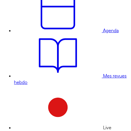
Agenda
Mes revues
hebdo
Live