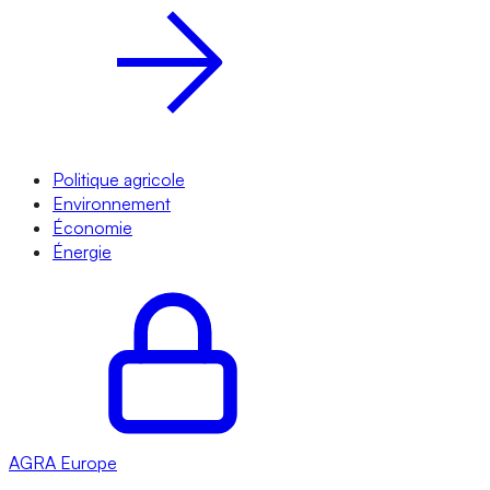
Politique agricole
Environnement
Économie
Énergie
AGRA
Europe