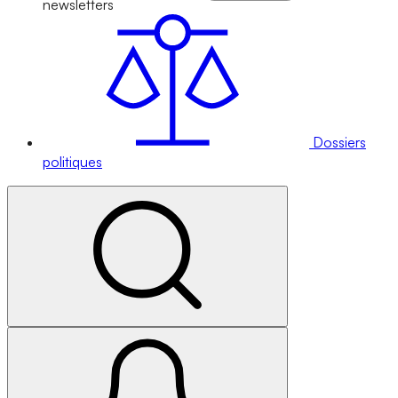
newsletters
Dossiers
politiques