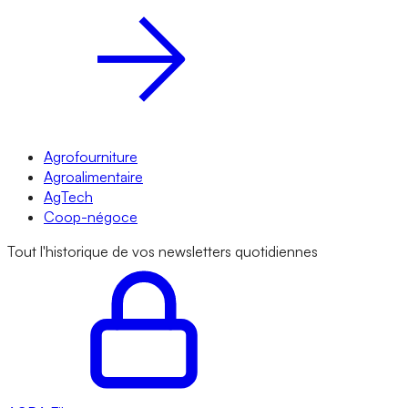
Agrofourniture
Agroalimentaire
AgTech
Coop-négoce
Tout l'historique de vos newsletters quotidiennes