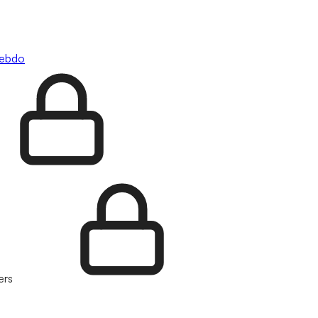
hebdo
ers