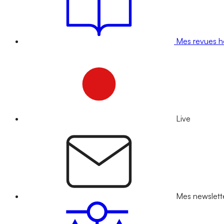
Mes revues 
Live
Mes newslett