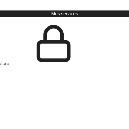
Mes services
cture