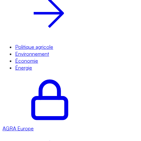
Politique agricole
Environnement
Économie
Énergie
AGRA
Europe