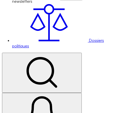
newsletters
Dossiers
politiques