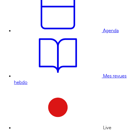
Agenda
Mes revues
hebdo
Live