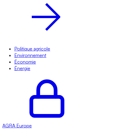
Politique agricole
Environnement
Économie
Énergie
AGRA
Europe