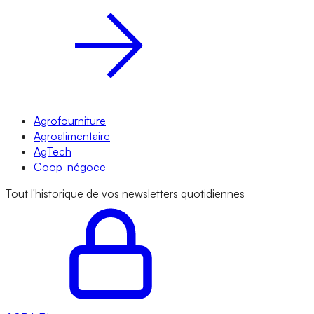
Agrofourniture
Agroalimentaire
AgTech
Coop-négoce
Tout l'historique de vos newsletters quotidiennes