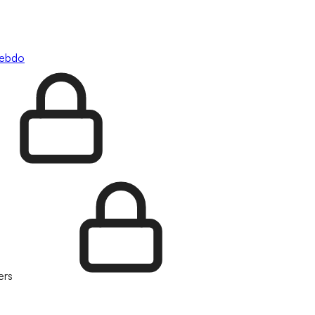
hebdo
ers