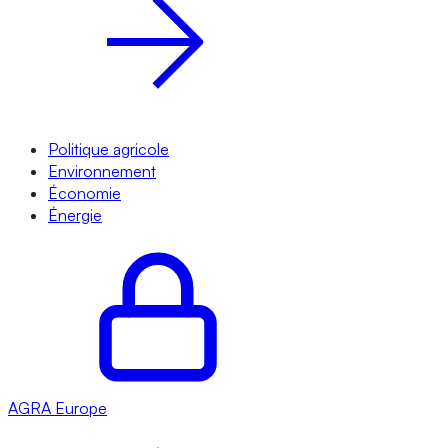
Politique agricole
Environnement
Économie
Énergie
AGRA
Europe