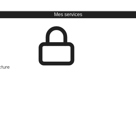
Mes services
cture