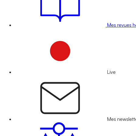
Mes revues 
Live
Mes newslett