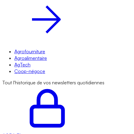
Agrofourniture
Agroalimentaire
AgTech
Coop-négoce
Tout l'historique de vos newsletters quotidiennes