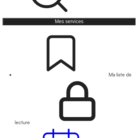
Mes services
Ma liste de
lecture