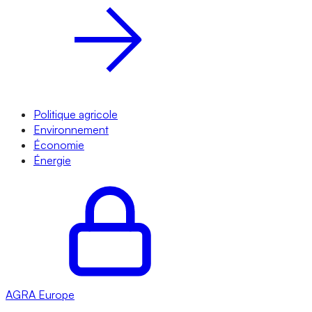
Politique agricole
Environnement
Économie
Énergie
AGRA
Europe