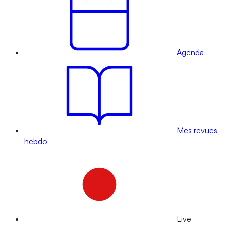
Agenda
Mes revues
hebdo
Live