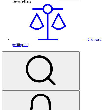
newsletters
Dossiers
politiques