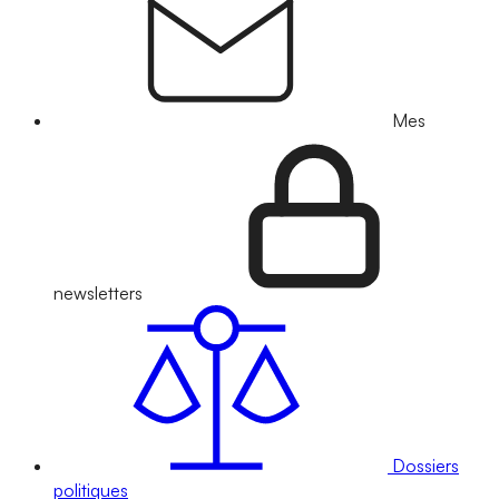
Mes
newsletters
Dossiers
politiques