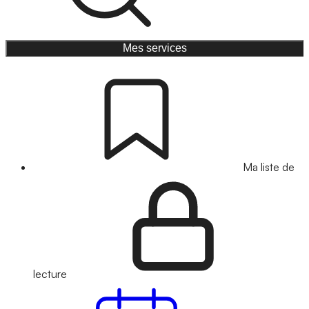
Mes services
Ma liste de
lecture