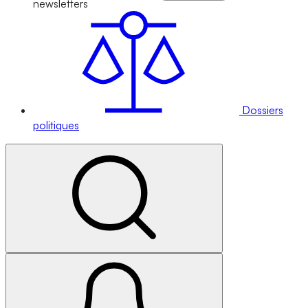
newsletters
Dossiers
politiques