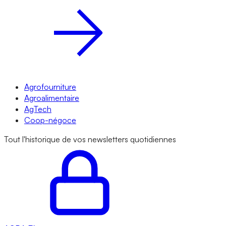
Agrofourniture
Agroalimentaire
AgTech
Coop-négoce
Tout l'historique de vos newsletters quotidiennes