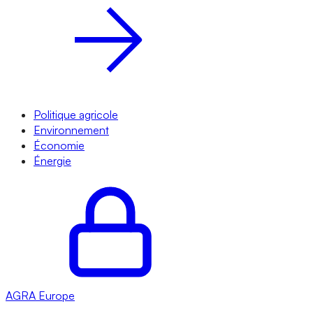
Politique agricole
Environnement
Économie
Énergie
AGRA
Europe