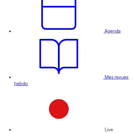
Agenda
Mes revues
hebdo
Live