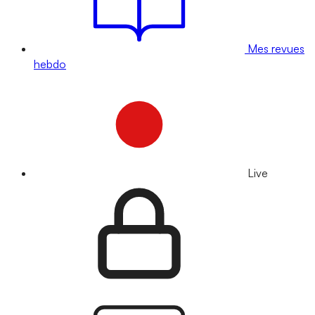
Mes revues
hebdo
Live