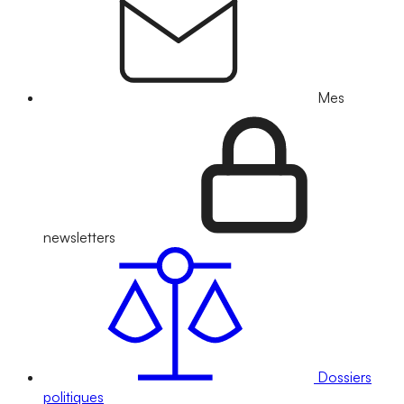
Mes
newsletters
Dossiers
politiques