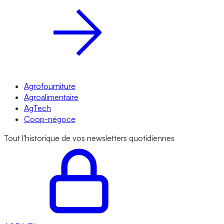
Agrofourniture
Agroalimentaire
AgTech
Coop-négoce
Tout l'historique de vos newsletters quotidiennes