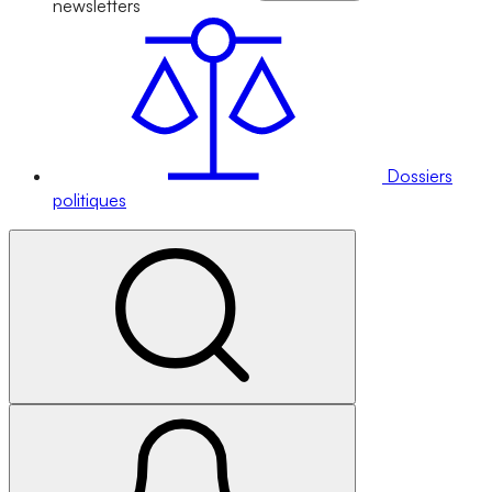
newsletters
Dossiers
politiques