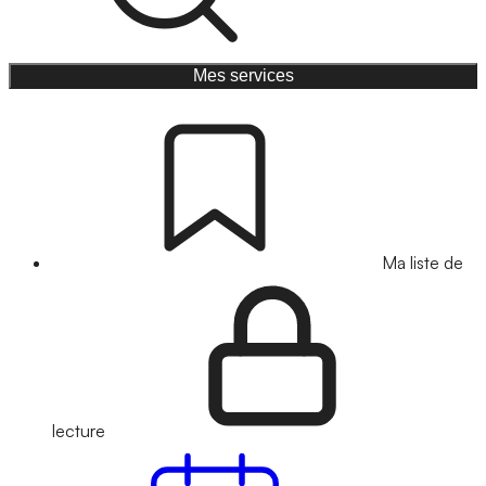
Mes services
Ma liste de
lecture