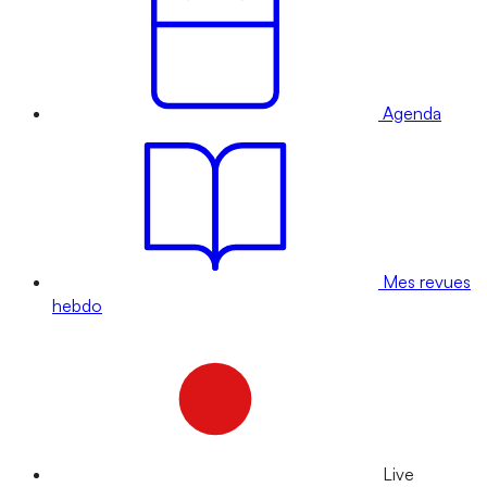
Agenda
Mes revues
hebdo
Live