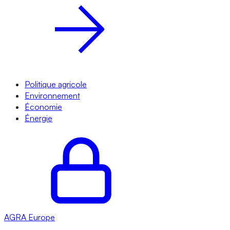
Politique agricole
Environnement
Économie
Énergie
AGRA
Europe