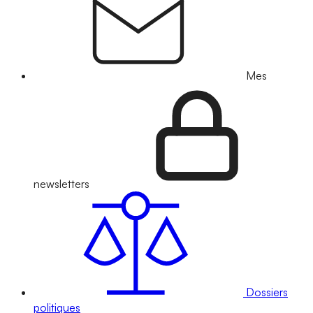
Mes
newsletters
Dossiers
politiques