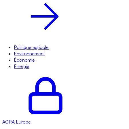
Politique agricole
Environnement
Économie
Énergie
AGRA
Europe