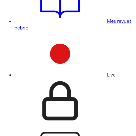
Mes revues
hebdo
Live