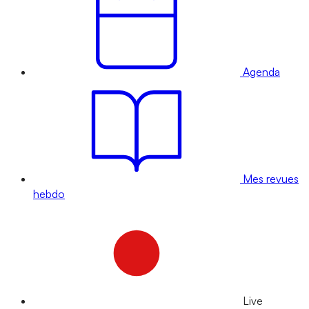
Agenda
Mes revues
hebdo
Live