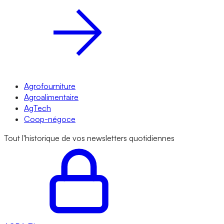
Agrofourniture
Agroalimentaire
AgTech
Coop-négoce
Tout l'historique de vos newsletters quotidiennes