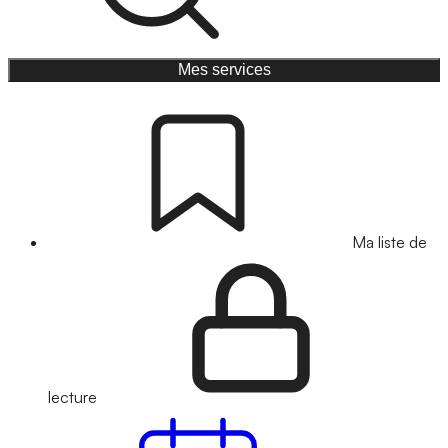
Mes services
Ma liste de
lecture