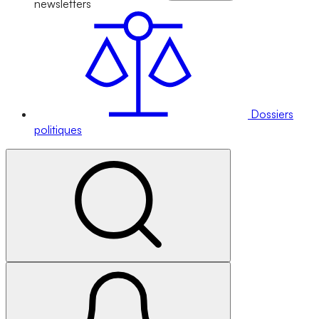
newsletters
Dossiers
politiques