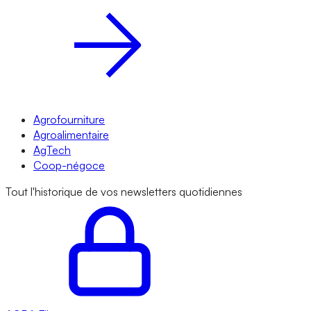
Agrofourniture
Agroalimentaire
AgTech
Coop-négoce
Tout l'historique de vos newsletters quotidiennes