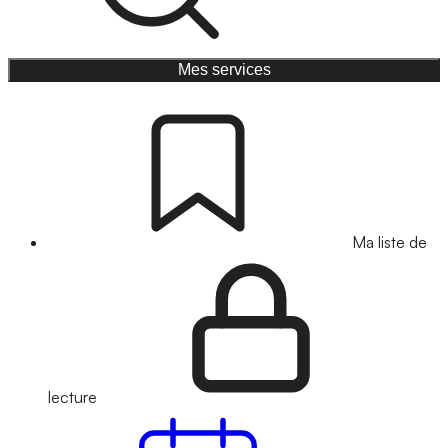
Mes services
Ma liste de
lecture