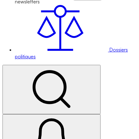
newsletters
Dossiers
politiques