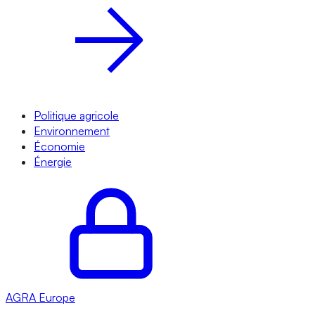
Politique agricole
Environnement
Économie
Énergie
AGRA
Europe