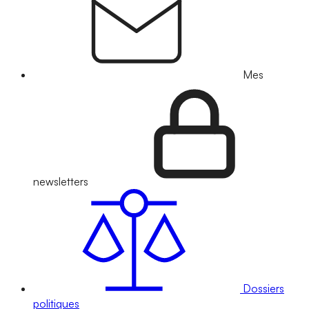
Mes
newsletters
Dossiers
politiques