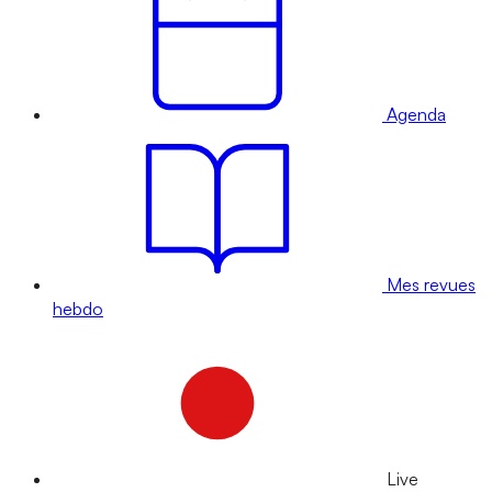
Agenda
Mes revues
hebdo
Live