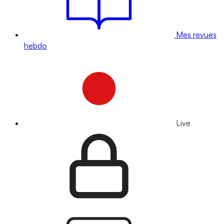
Mes revues
hebdo
Live