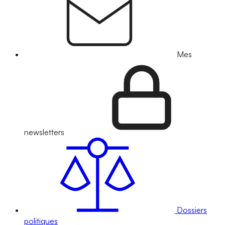
Mes
newsletters
Dossiers
politiques