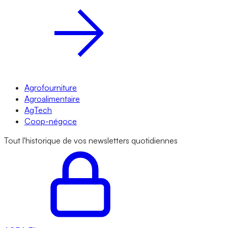
Agrofourniture
Agroalimentaire
AgTech
Coop-négoce
Tout l'historique de vos newsletters quotidiennes