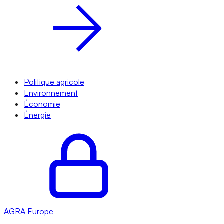
Politique agricole
Environnement
Économie
Énergie
AGRA
Europe