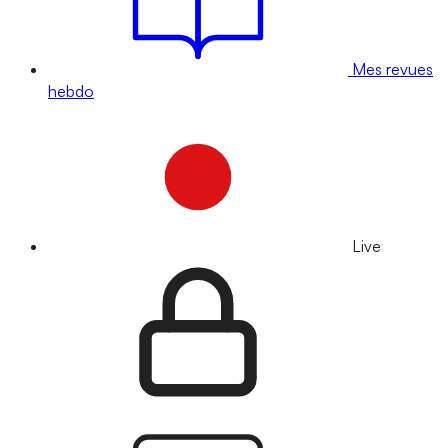
Mes revues
hebdo
Live