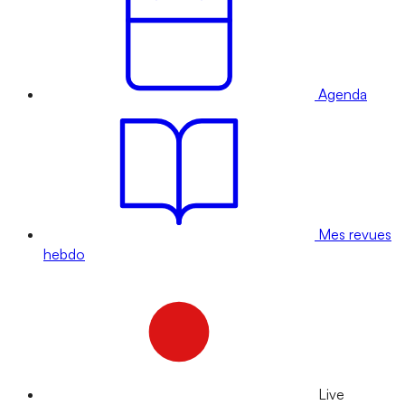
Agenda
Mes revues
hebdo
Live