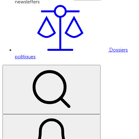
newsletters
Dossiers
politiques