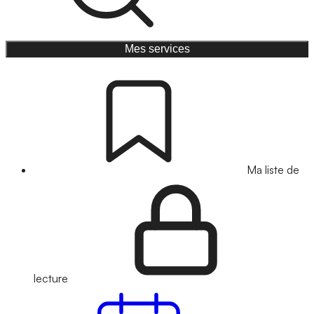
Mes services
Ma liste de
lecture