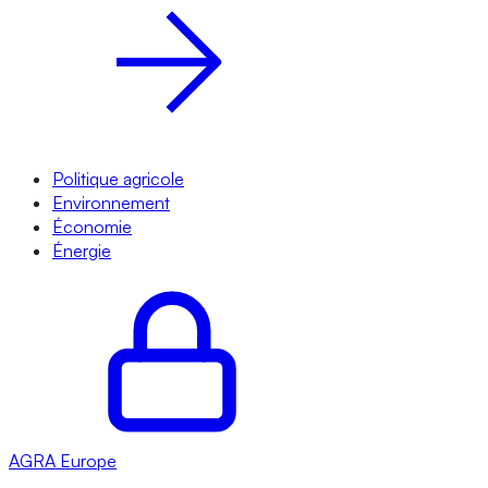
Politique agricole
Environnement
Économie
Énergie
AGRA
Europe