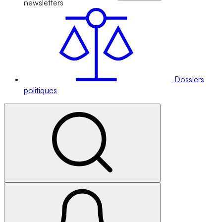
newsletters
Dossiers
politiques