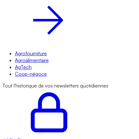
Agrofourniture
Agroalimentaire
AgTech
Coop-négoce
Tout l'historique de vos newsletters quotidiennes