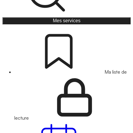
Mes services
Ma liste de
lecture