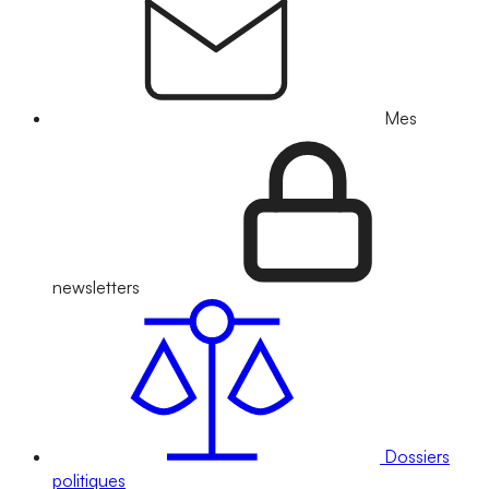
Mes
newsletters
Dossiers
politiques