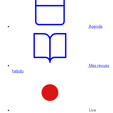
Agenda
Mes revues
hebdo
Live