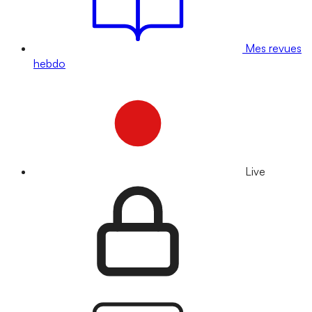
Mes revues
hebdo
Live