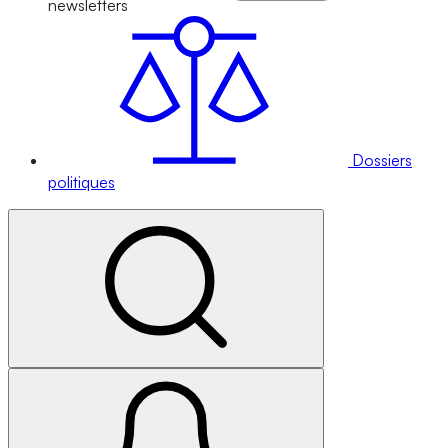
newsletters
Dossiers
politiques