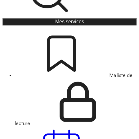
Mes services
Ma liste de
lecture