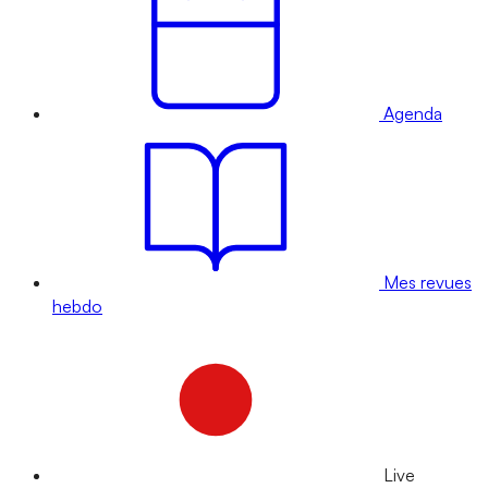
Agenda
Mes revues
hebdo
Live