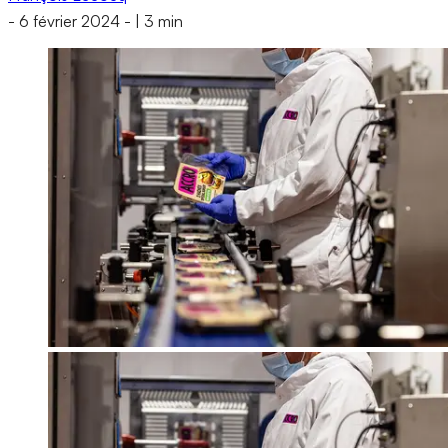
-
6 février 2024
-
|
3 min