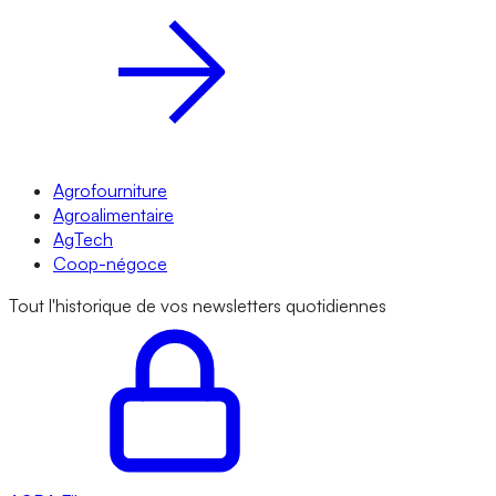
Agrofourniture
Agroalimentaire
AgTech
Coop-négoce
Tout l'historique de vos newsletters quotidiennes