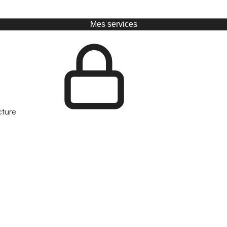
Mes services
cture