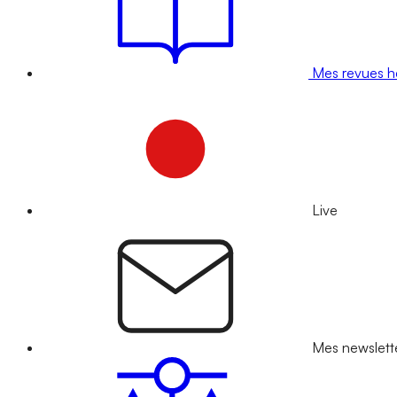
Mes revues 
Live
Mes newslett