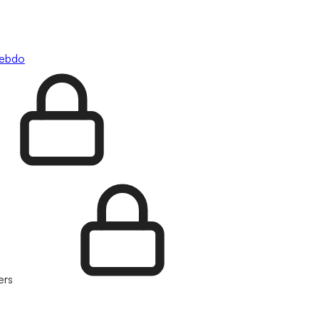
hebdo
ers