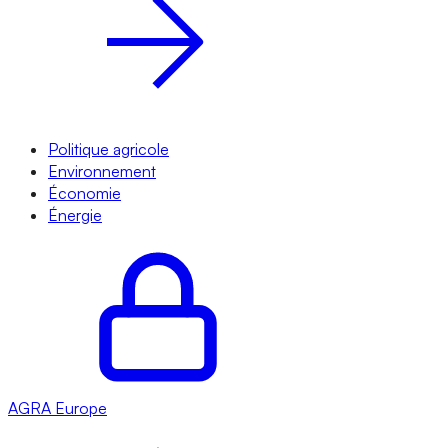
Politique agricole
Environnement
Économie
Énergie
AGRA
Europe