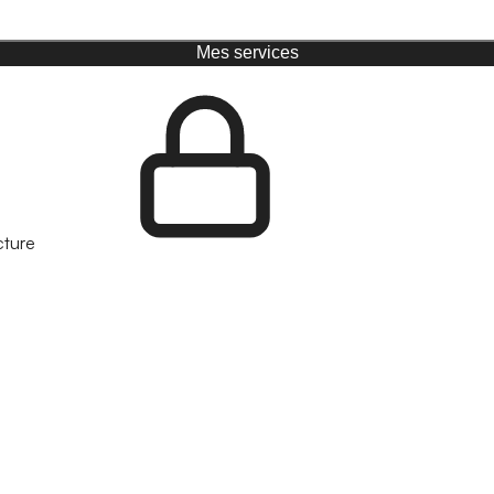
Mes services
cture