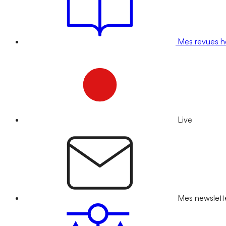
Mes revues 
Live
Mes newslett