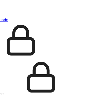
hebdo
ers