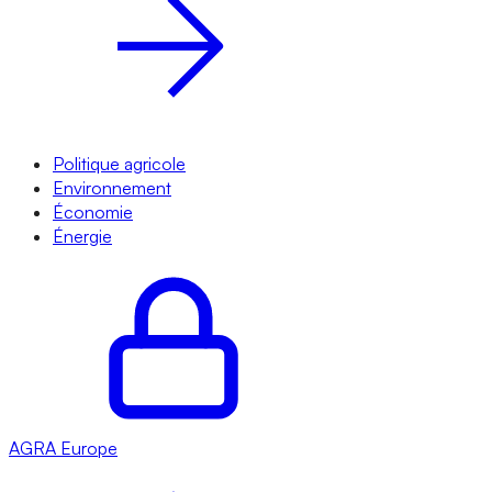
Politique agricole
Environnement
Économie
Énergie
AGRA
Europe