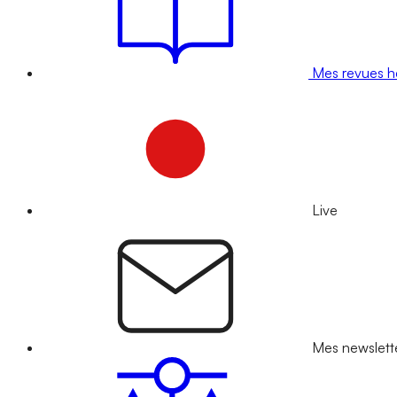
Mes revues 
Live
Mes newslett