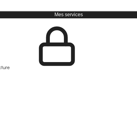
Mes services
cture