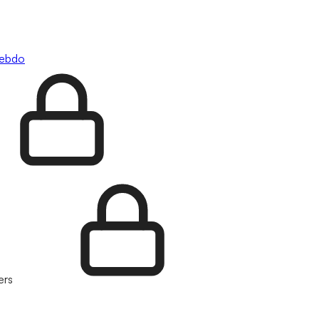
hebdo
ers