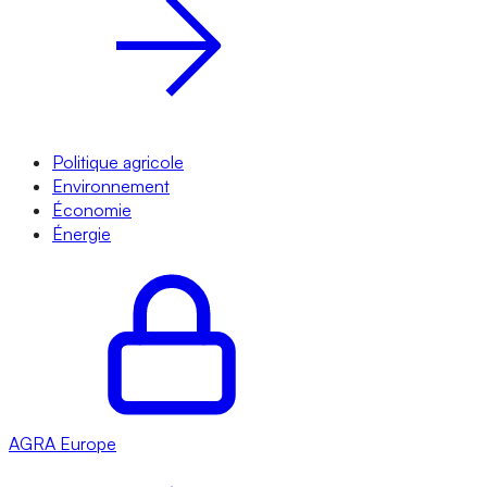
Politique agricole
Environnement
Économie
Énergie
AGRA
Europe