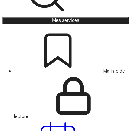
Mes services
Ma liste de
lecture