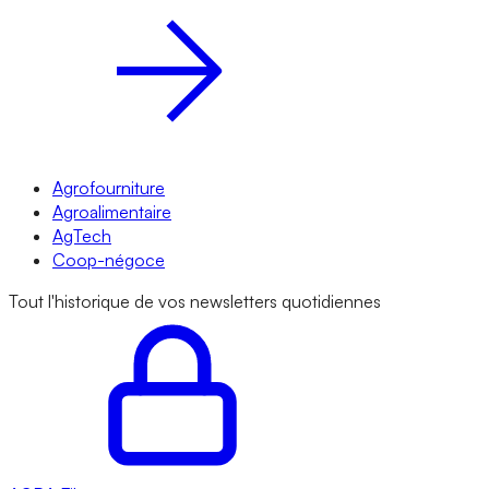
Agrofourniture
Agroalimentaire
AgTech
Coop-négoce
Tout l'historique de vos newsletters quotidiennes