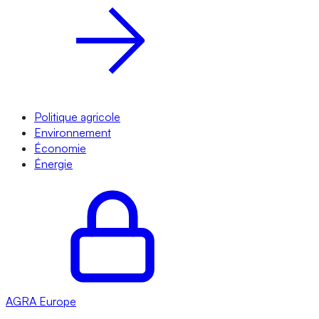
Politique agricole
Environnement
Économie
Énergie
AGRA
Europe