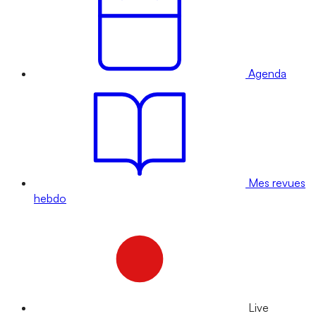
Agenda
Mes revues
hebdo
Live