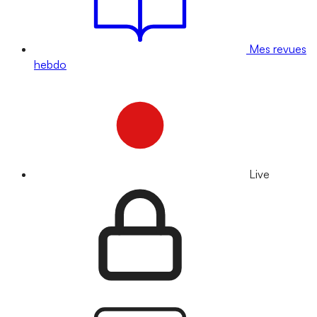
Mes revues
hebdo
Live