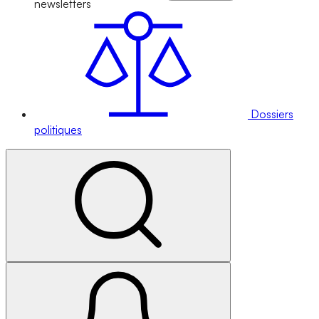
newsletters
Dossiers
politiques