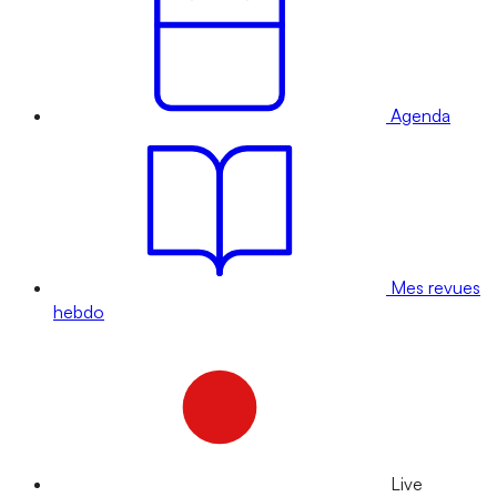
Agenda
Mes revues
hebdo
Live