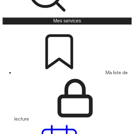
Mes services
Ma liste de
lecture