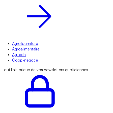
Agrofourniture
Agroalimentaire
AgTech
Coop-négoce
Tout l'historique de vos newsletters quotidiennes