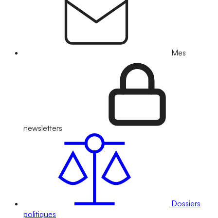
Mes
newsletters
Dossiers
politiques