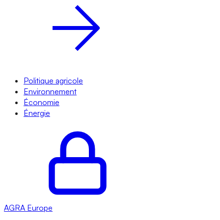
Politique agricole
Environnement
Économie
Énergie
AGRA
Europe