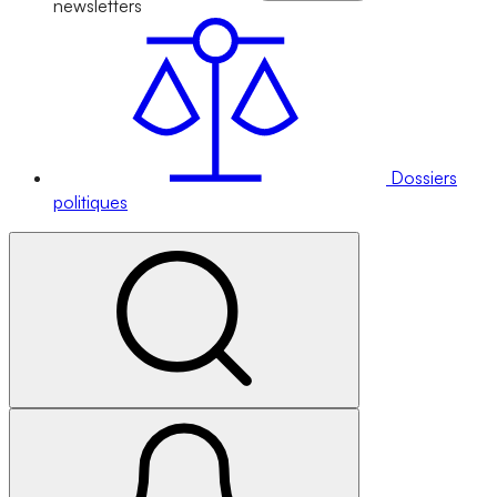
newsletters
Dossiers
politiques