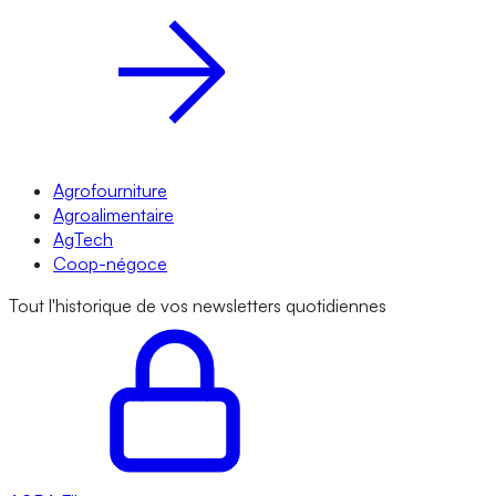
Agrofourniture
Agroalimentaire
AgTech
Coop-négoce
Tout l'historique de vos newsletters quotidiennes