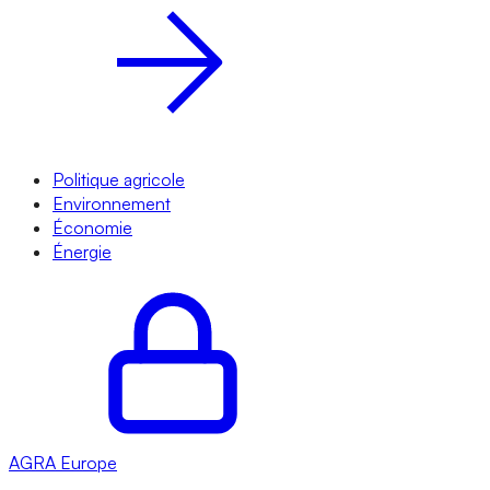
Politique agricole
Environnement
Économie
Énergie
AGRA
Europe