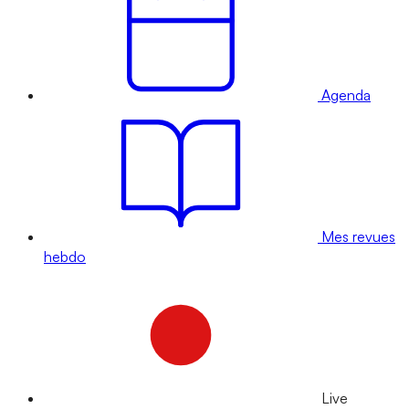
Agenda
Mes revues
hebdo
Live