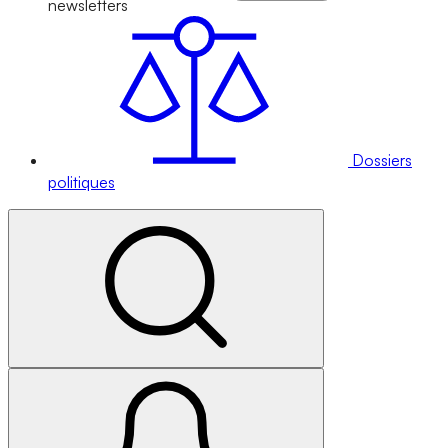
newsletters
Dossiers
politiques