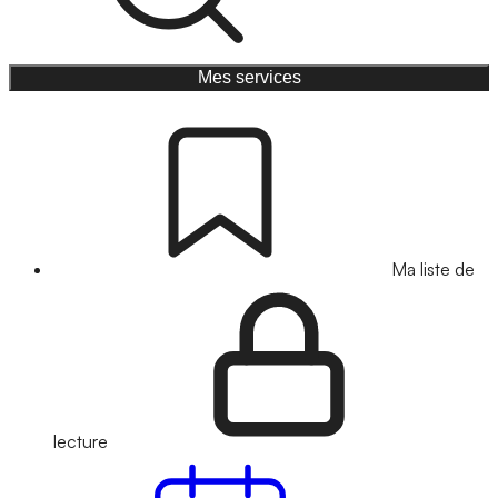
Mes services
Ma liste de
lecture