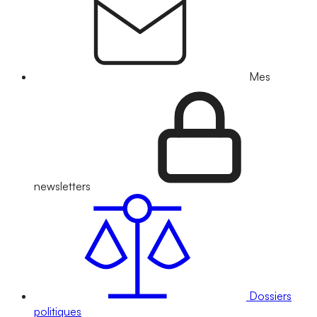
Mes
newsletters
Dossiers
politiques