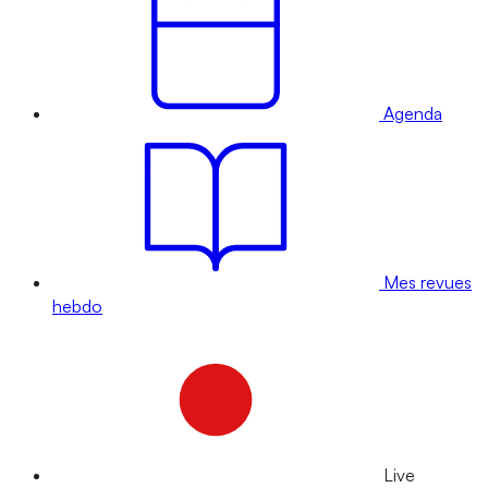
Agenda
Mes revues
hebdo
Live