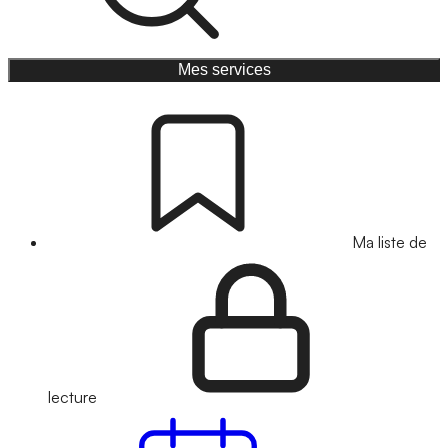
Mes services
Ma liste de
lecture