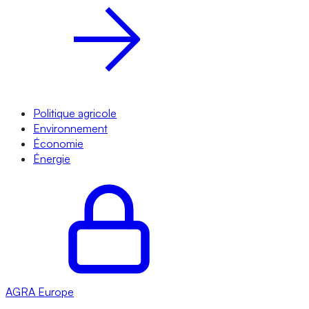
Politique agricole
Environnement
Économie
Énergie
AGRA
Europe