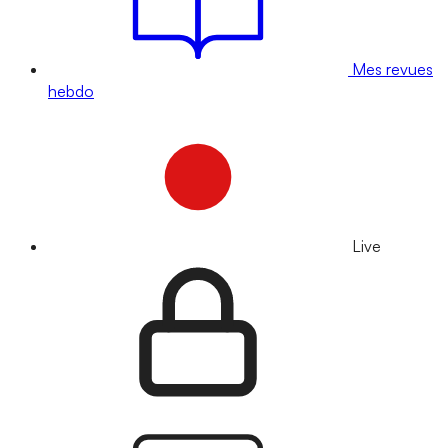
Mes revues
hebdo
Live