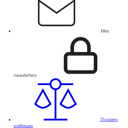
Mes
newsletters
Dossiers
politiques