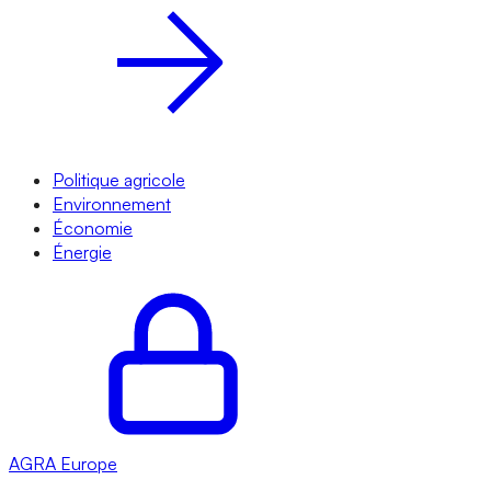
Politique agricole
Environnement
Économie
Énergie
AGRA
Europe