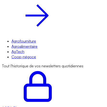
Agrofourniture
Agroalimentaire
AgTech
Coop-négoce
Tout l'historique de vos newsletters quotidiennes