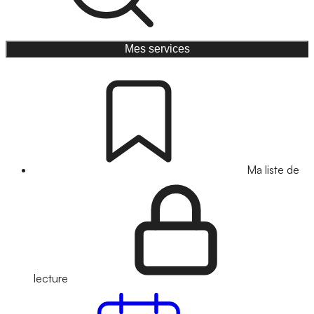
Mes services
Ma liste de
lecture