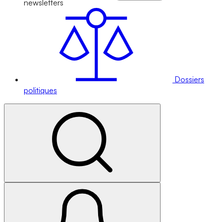
newsletters
Dossiers
politiques