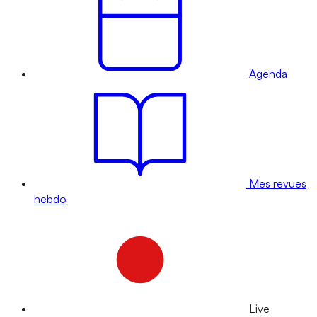
Agenda
Mes revues
hebdo
Live