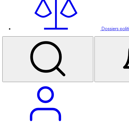
Dossiers poli