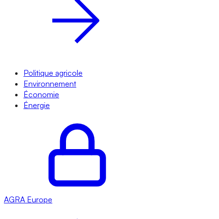
Politique agricole
Environnement
Économie
Énergie
AGRA
Europe