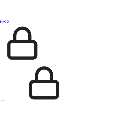
hebdo
ers