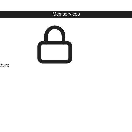
Mes services
cture