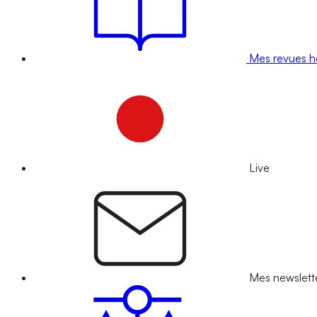
Mes revues 
Live
Mes newslett