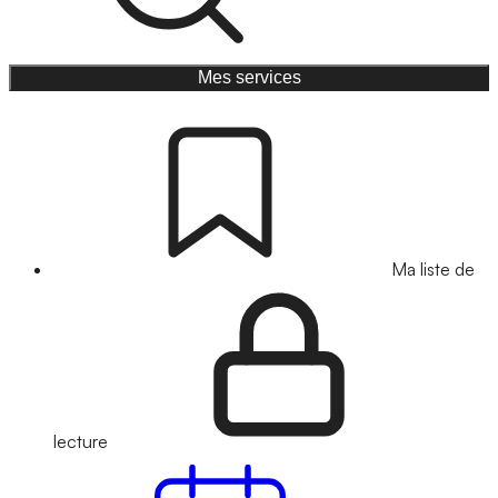
Mes services
Ma liste de
lecture