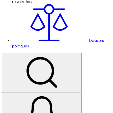
newsletters
Dossiers
politiques