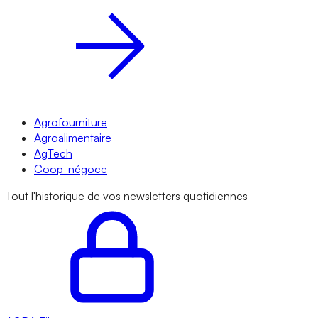
Agrofourniture
Agroalimentaire
AgTech
Coop-négoce
Tout l'historique de vos newsletters quotidiennes