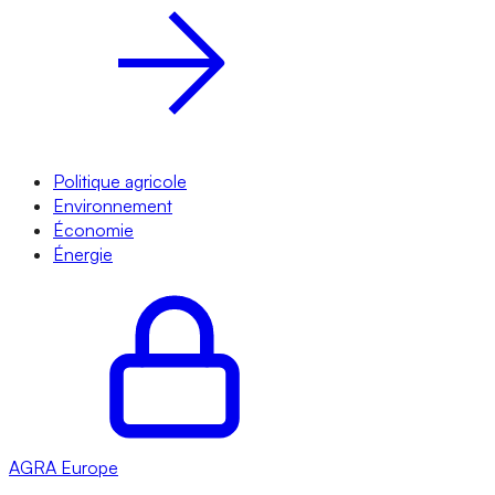
Politique agricole
Environnement
Économie
Énergie
AGRA
Europe