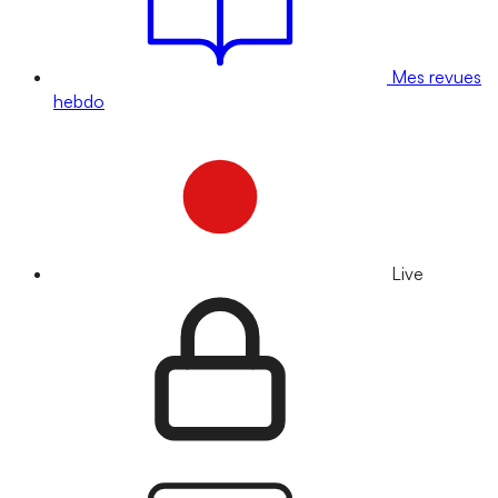
Mes revues
hebdo
Live