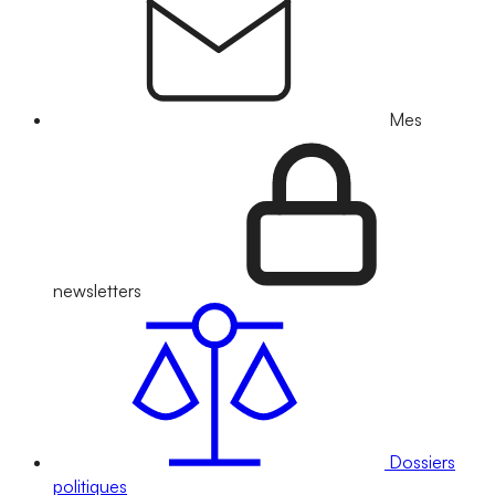
Mes
newsletters
Dossiers
politiques