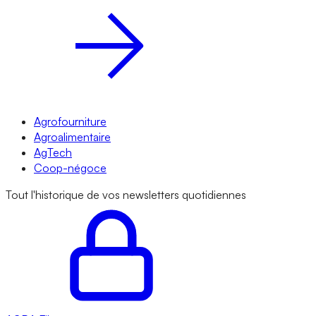
Agrofourniture
Agroalimentaire
AgTech
Coop-négoce
Tout l'historique de vos newsletters quotidiennes