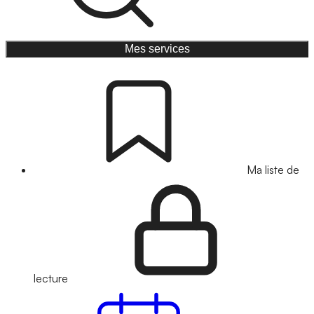
Mes services
Ma liste de
lecture