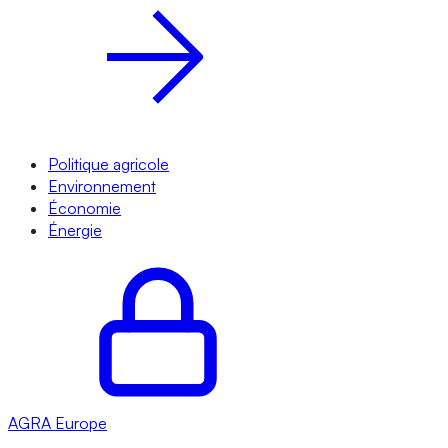
Politique agricole
Environnement
Économie
Énergie
AGRA
Europe