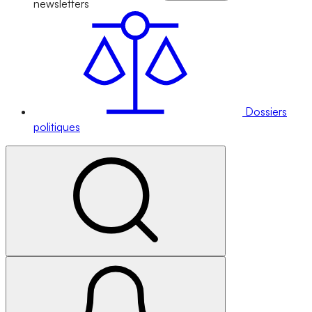
newsletters
Dossiers
politiques