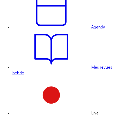
Agenda
Mes revues
hebdo
Live