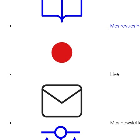
Mes revues 
Live
Mes newslett