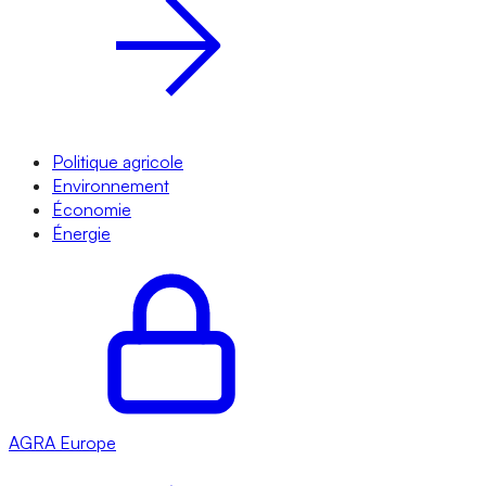
Politique agricole
Environnement
Économie
Énergie
AGRA
Europe