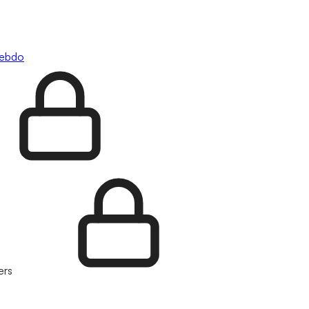
hebdo
ers