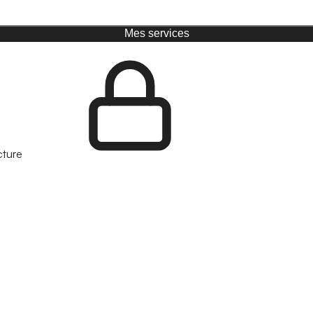
Mes services
cture