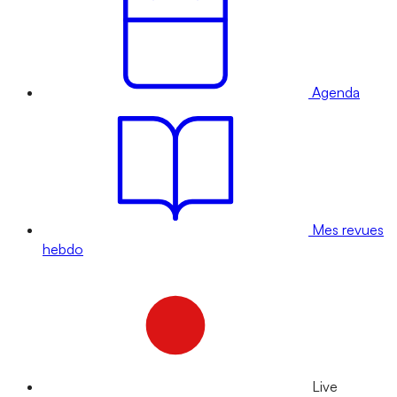
Agenda
Mes revues
hebdo
Live