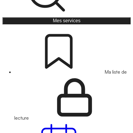
Mes services
Ma liste de
lecture