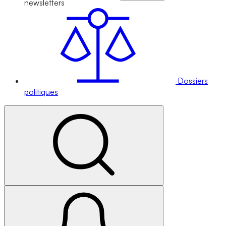
newsletters
Dossiers
politiques