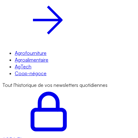
Agrofourniture
Agroalimentaire
AgTech
Coop-négoce
Tout l'historique de vos newsletters quotidiennes