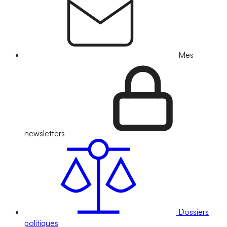
Mes
newsletters
Dossiers
politiques