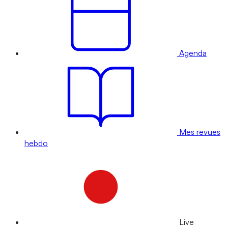
Agenda
Mes revues
hebdo
Live