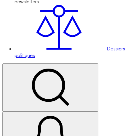
newsletters
Dossiers
politiques