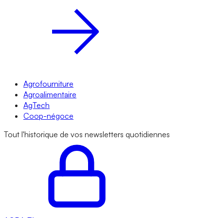
Agrofourniture
Agroalimentaire
AgTech
Coop-négoce
Tout l'historique de vos newsletters quotidiennes