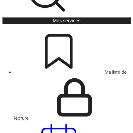
Mes services
Ma liste de
lecture