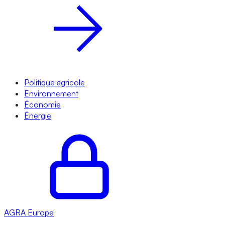
Politique agricole
Environnement
Économie
Énergie
AGRA
Europe