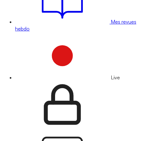
Mes revues
hebdo
Live