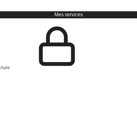
Mes services
cture