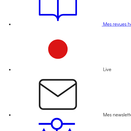
Mes revues 
Live
Mes newslett