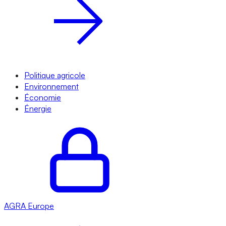
Politique agricole
Environnement
Économie
Énergie
AGRA
Europe