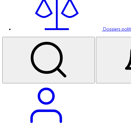
Dossiers poli