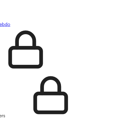
hebdo
ers