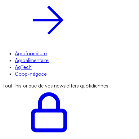
Agrofourniture
Agroalimentaire
AgTech
Coop-négoce
Tout l'historique de vos newsletters quotidiennes