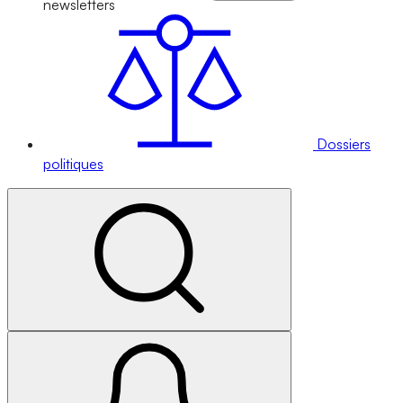
newsletters
Dossiers
politiques