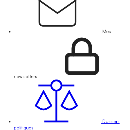
Mes
newsletters
Dossiers
politiques