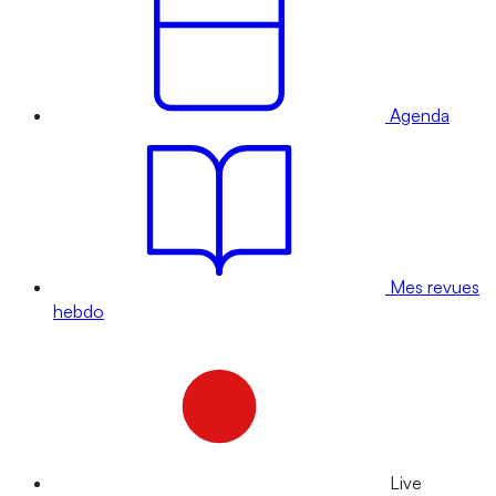
Agenda
Mes revues
hebdo
Live