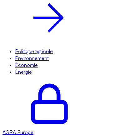
Politique agricole
Environnement
Économie
Énergie
AGRA
Europe