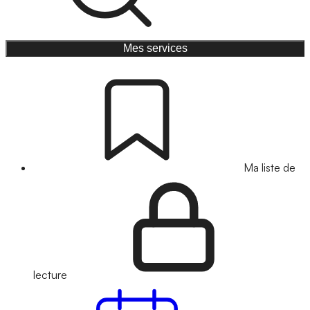
Mes services
Ma liste de
lecture