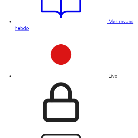
Mes revues
hebdo
Live