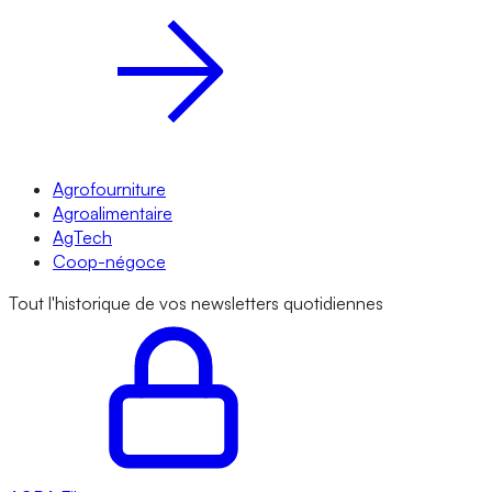
Agrofourniture
Agroalimentaire
AgTech
Coop-négoce
Tout l'historique de vos newsletters quotidiennes