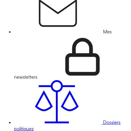
Mes
newsletters
Dossiers
politiques