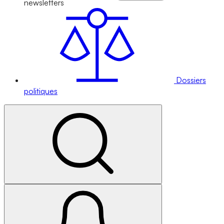
newsletters
Dossiers
politiques