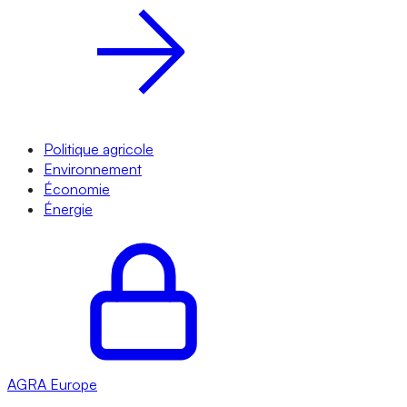
Politique agricole
Environnement
Économie
Énergie
AGRA
Europe