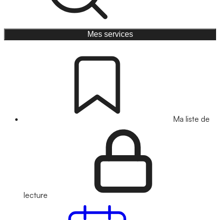
Mes services
Ma liste de
lecture