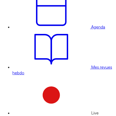
Agenda
Mes revues
hebdo
Live