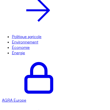
Politique agricole
Environnement
Économie
Énergie
AGRA
Europe