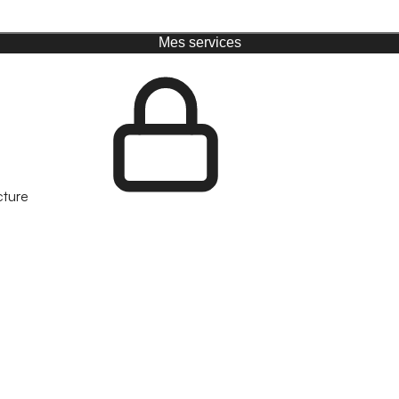
Mes services
cture