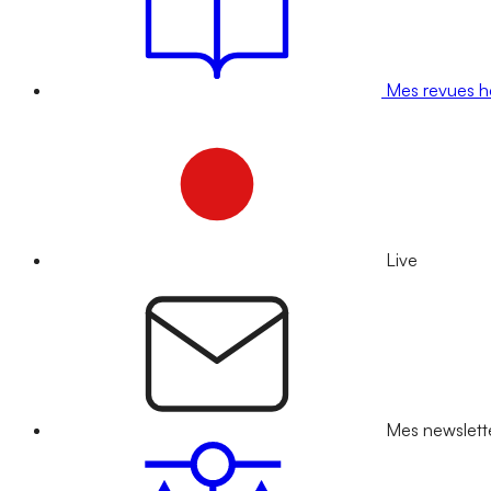
Mes revues 
Live
Mes newslett