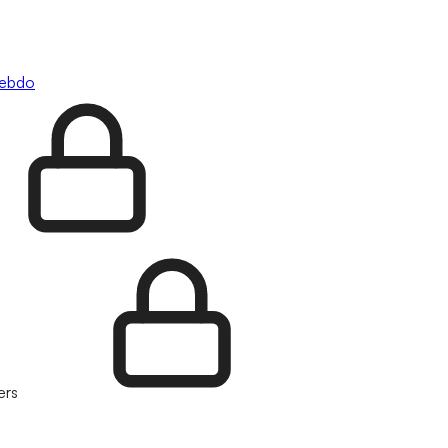
hebdo
ers