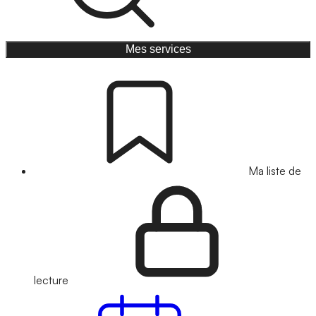
Mes services
Ma liste de
lecture