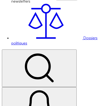
newsletters
Dossiers
politiques