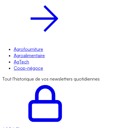
Agrofourniture
Agroalimentaire
AgTech
Coop-négoce
Tout l'historique de vos newsletters quotidiennes