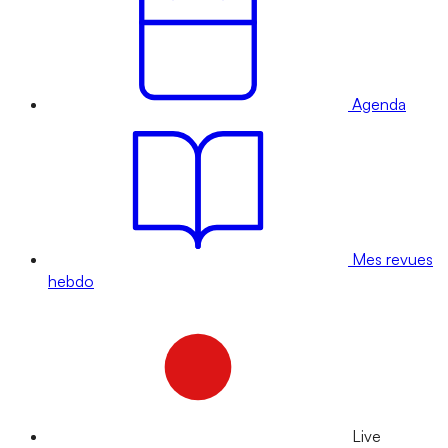
Agenda
Mes revues
hebdo
Live