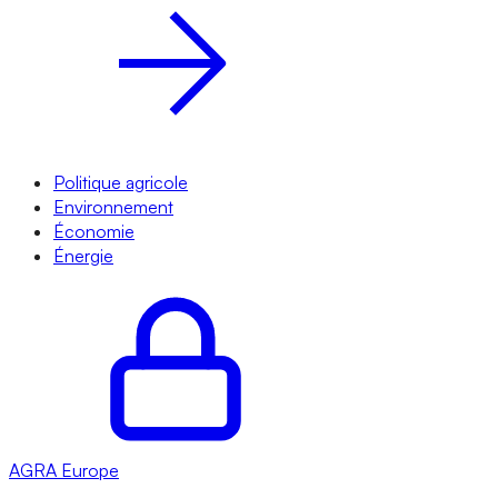
Politique agricole
Environnement
Économie
Énergie
AGRA
Europe