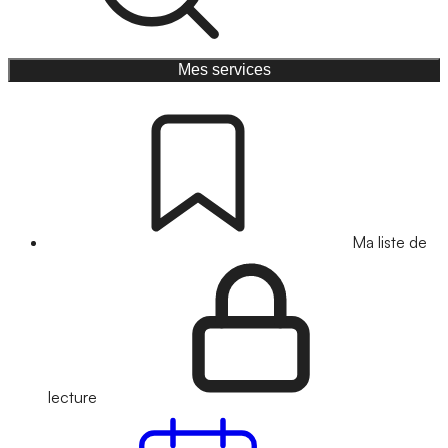
Mes services
Ma liste de
lecture