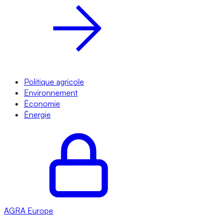
Politique agricole
Environnement
Économie
Énergie
AGRA
Europe