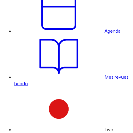
Agenda
Mes revues
hebdo
Live