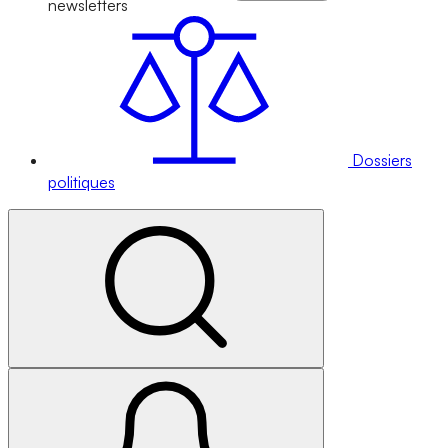
newsletters
Dossiers
politiques