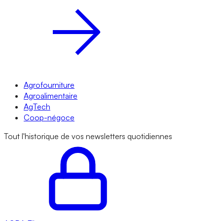
Agrofourniture
Agroalimentaire
AgTech
Coop-négoce
Tout l'historique de vos newsletters quotidiennes