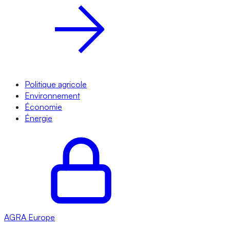
Politique agricole
Environnement
Économie
Énergie
AGRA
Europe