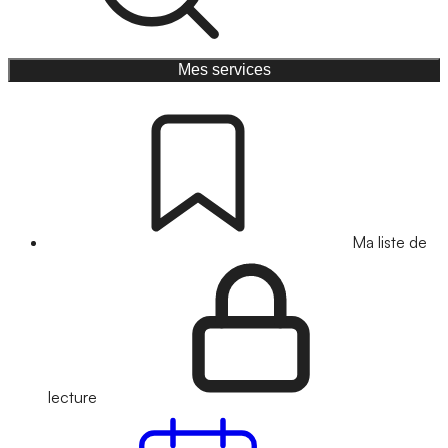
Mes services
Ma liste de
lecture