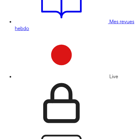
Mes revues
hebdo
Live