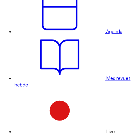
Agenda
Mes revues
hebdo
Live