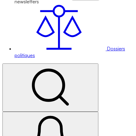
newsletters
Dossiers
politiques