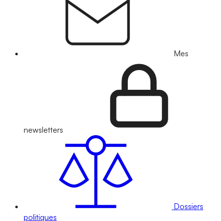
Mes
newsletters
Dossiers
politiques