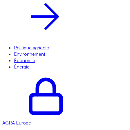
Politique agricole
Environnement
Économie
Énergie
AGRA
Europe