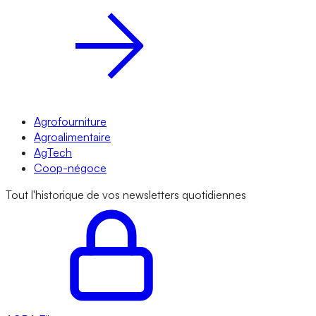
Agrofourniture
Agroalimentaire
AgTech
Coop-négoce
Tout l'historique de vos newsletters quotidiennes