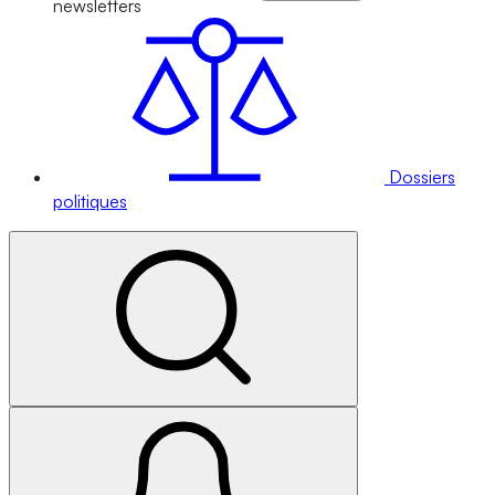
newsletters
Dossiers
politiques