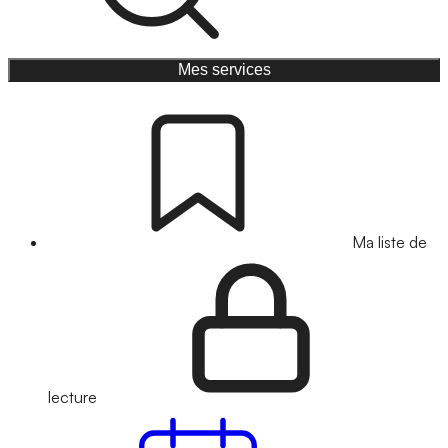
Mes services
Ma liste de
lecture