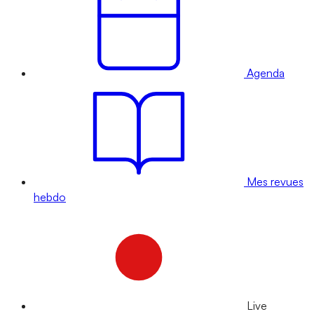
Agenda
Mes revues
hebdo
Live