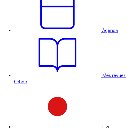
Agenda
Mes revues
hebdo
Live