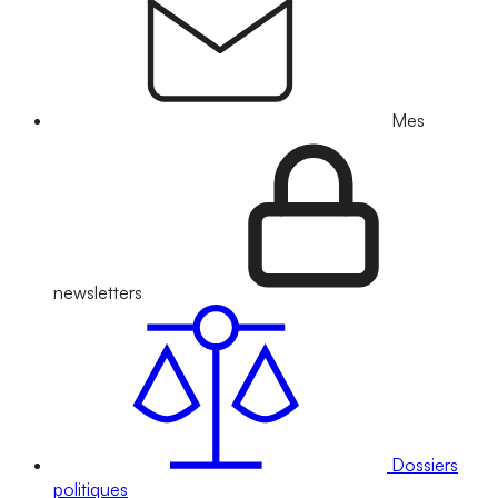
Mes
newsletters
Dossiers
politiques