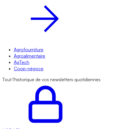
Agrofourniture
Agroalimentaire
AgTech
Coop-négoce
Tout l'historique de vos newsletters quotidiennes