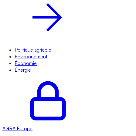
Politique agricole
Environnement
Économie
Énergie
AGRA
Europe