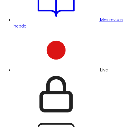
Mes revues
hebdo
Live