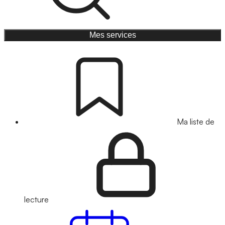
Mes services
Ma liste de
lecture