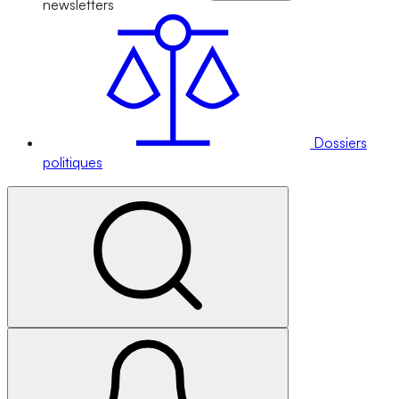
newsletters
Dossiers
politiques