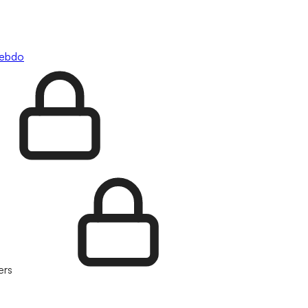
hebdo
ers