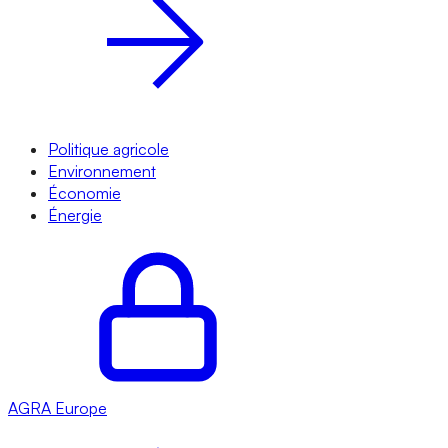
Politique agricole
Environnement
Économie
Énergie
AGRA
Europe