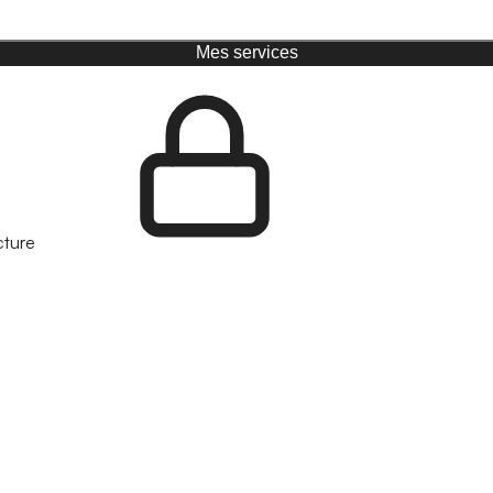
Mes services
cture