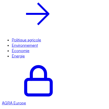
Politique agricole
Environnement
Économie
Énergie
AGRA
Europe