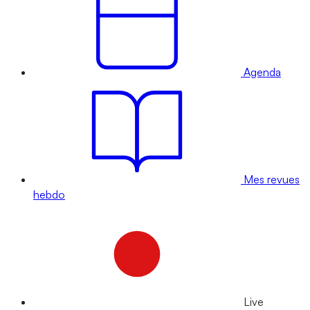
Agenda
Mes revues
hebdo
Live