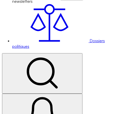
newsletters
Dossiers
politiques