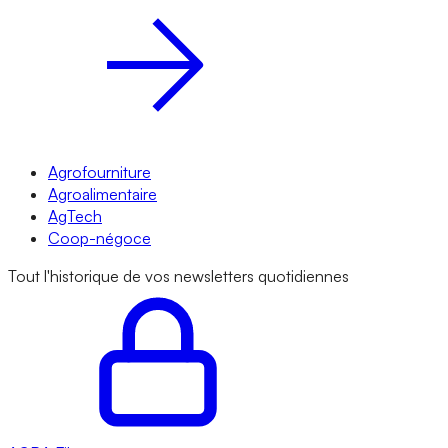
Agrofourniture
Agroalimentaire
AgTech
Coop-négoce
Tout l'historique de vos newsletters quotidiennes