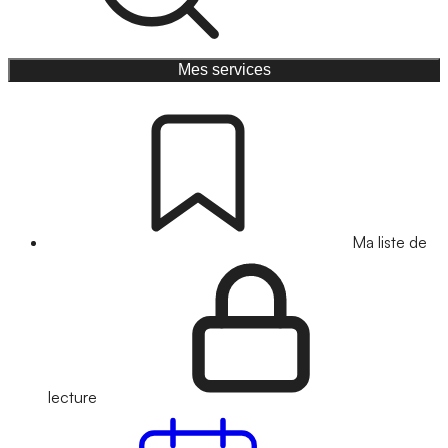
Mes services
Ma liste de
lecture