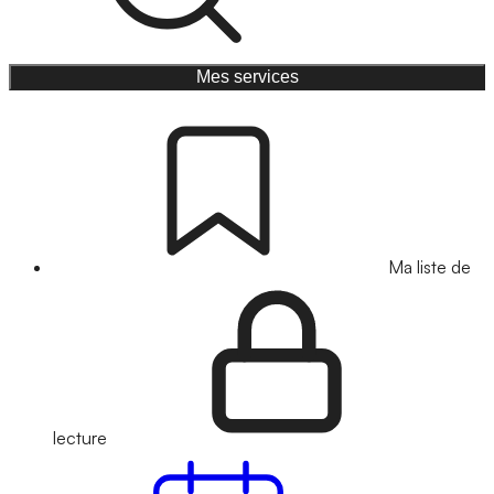
Mes services
Ma liste de
lecture