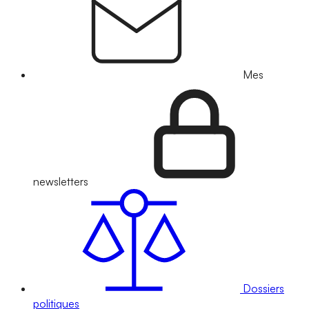
Mes
newsletters
Dossiers
politiques