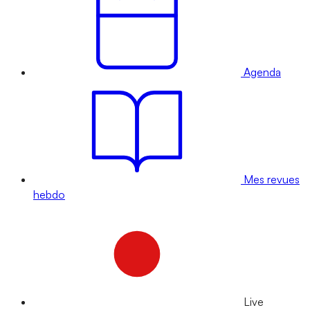
Agenda
Mes revues
hebdo
Live