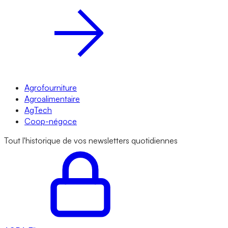
Agrofourniture
Agroalimentaire
AgTech
Coop-négoce
Tout l'historique de vos newsletters quotidiennes