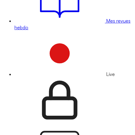
Mes revues
hebdo
Live