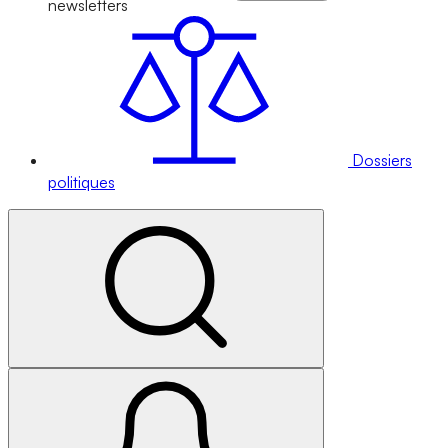
newsletters
Dossiers
politiques