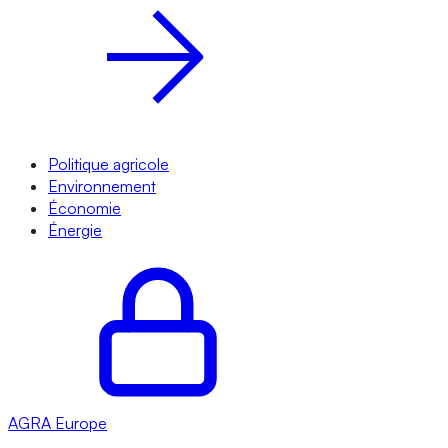
Politique agricole
Environnement
Économie
Énergie
AGRA
Europe