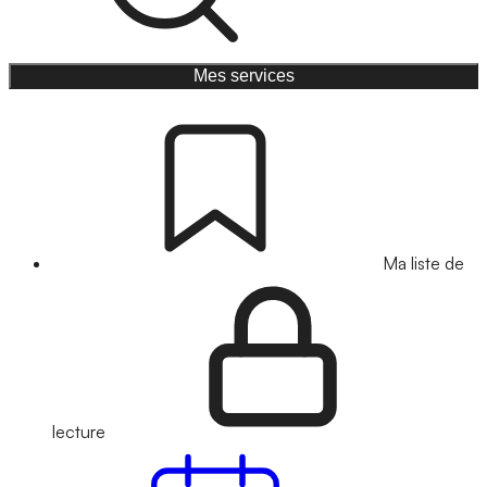
Mes services
Ma liste de
lecture