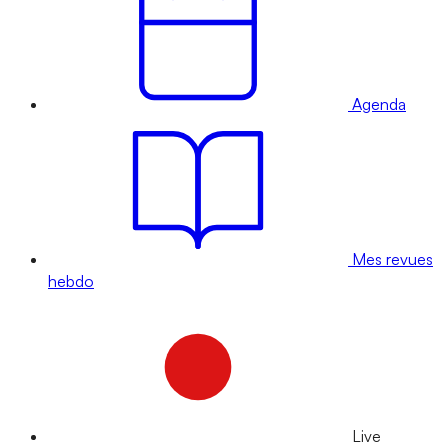
Agenda
Mes revues
hebdo
Live