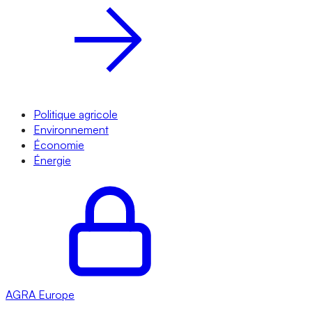
Politique agricole
Environnement
Économie
Énergie
AGRA
Europe