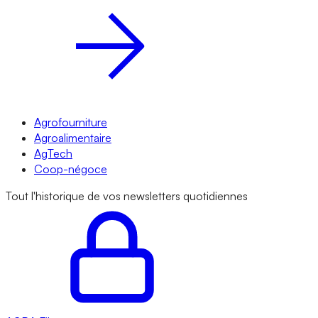
Agrofourniture
Agroalimentaire
AgTech
Coop-négoce
Tout l'historique de vos newsletters quotidiennes