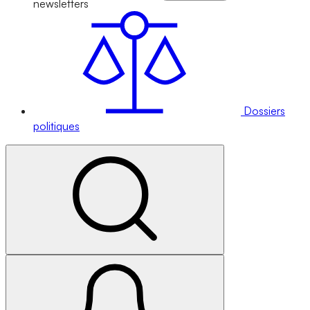
newsletters
Dossiers
politiques