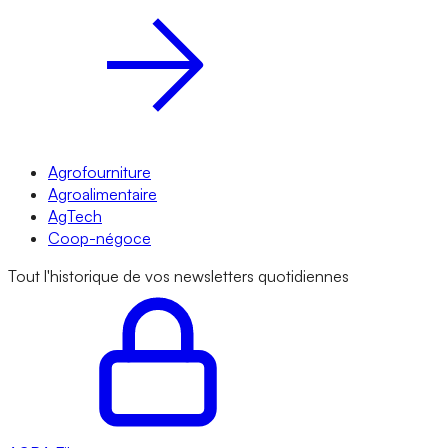
Agrofourniture
Agroalimentaire
AgTech
Coop-négoce
Tout l'historique de vos newsletters quotidiennes