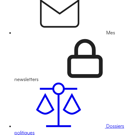
Mes
newsletters
Dossiers
politiques