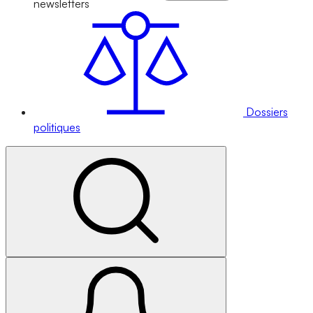
newsletters
Dossiers
politiques