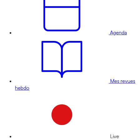
Agenda
Mes revues
hebdo
Live