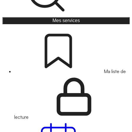
Mes services
Ma liste de
lecture