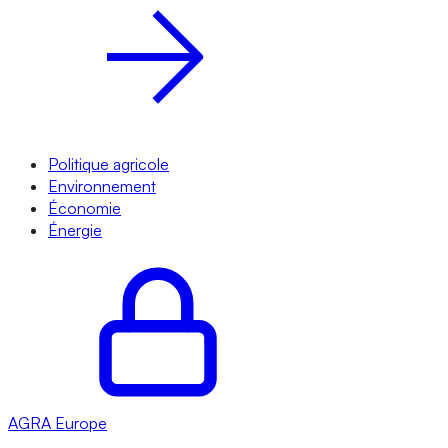
Politique agricole
Environnement
Économie
Énergie
AGRA
Europe