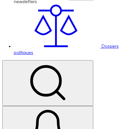
newsletters
Dossiers
politiques