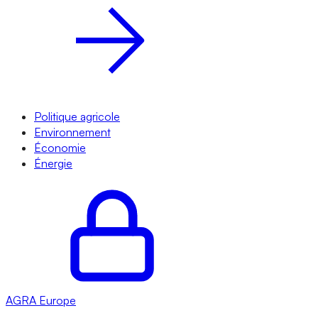
Politique agricole
Environnement
Économie
Énergie
AGRA
Europe