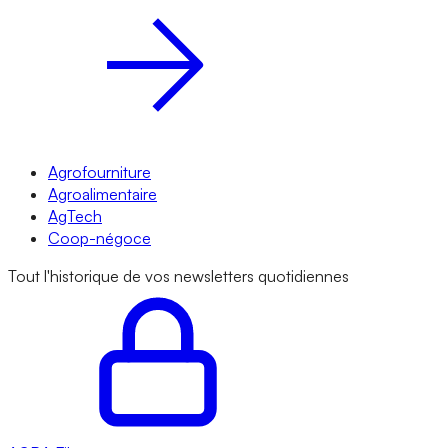
Agrofourniture
Agroalimentaire
AgTech
Coop-négoce
Tout l'historique de vos newsletters quotidiennes