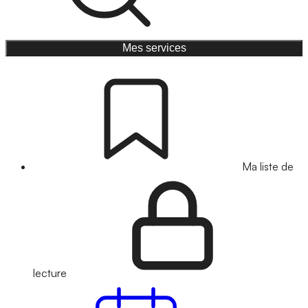
Mes services
Ma liste de
lecture