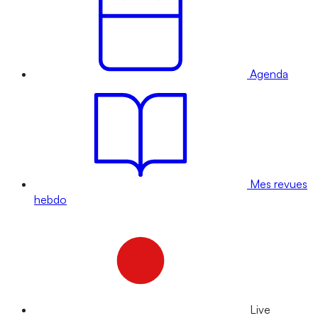
Agenda
Mes revues
hebdo
Live