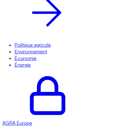
Politique agricole
Environnement
Économie
Énergie
AGRA
Europe