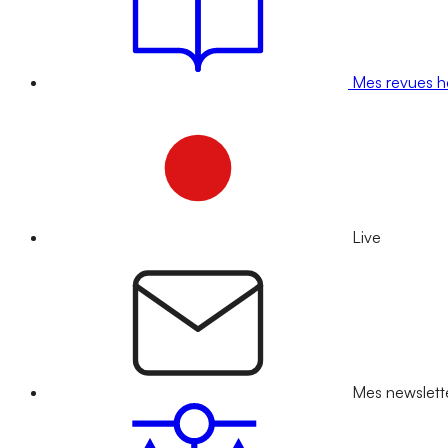
Mes revues 
Live
Mes newslett