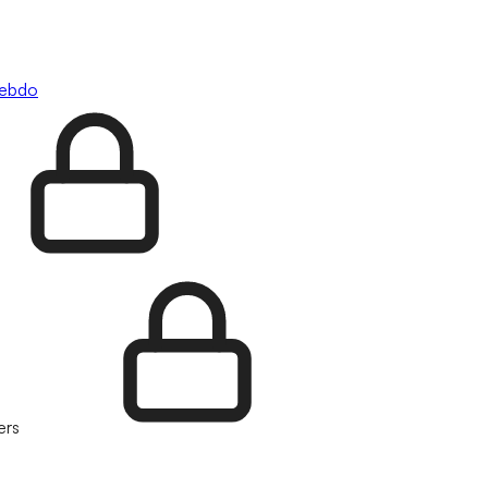
hebdo
ers