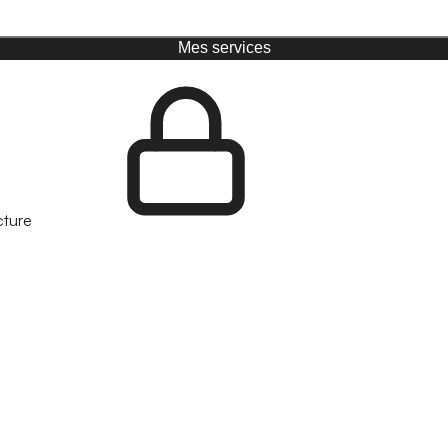
Mes services
cture