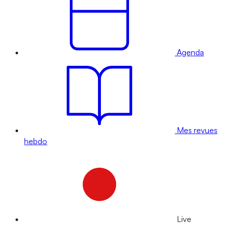
Agenda
Mes revues
hebdo
Live