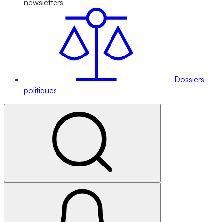
newsletters
Dossiers
politiques