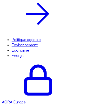
Politique agricole
Environnement
Économie
Énergie
AGRA
Europe