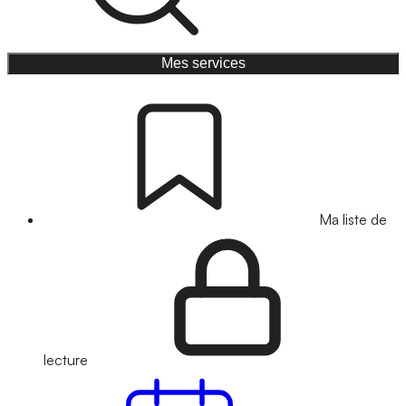
Mes services
Ma liste de
lecture